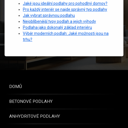
Jaké jsou ideální podlahy pro pohodlný domov?
Pro každý interiér se najde správný typ podlahy
Jak vybrat správnou podlahu
Nejoblíbenější typy podlah a jejich výhody
Podlaha jako dokonalý základ interiéru
Výběr moderních podlah: Jaké možnosti jsou na
trhu?
DOMŮ
BETONOVÉ PODLAHY
ANHYDRITOVÉ PODLAHY