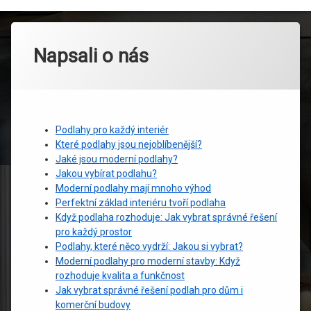
Napsali o nás
Podlahy pro každý interiér
Které podlahy jsou nejoblíbenější?
Jaké jsou moderní podlahy?
Jakou vybírat podlahu?
Moderní podlahy mají mnoho výhod
Perfektní základ interiéru tvoří podlaha
Když podlaha rozhoduje: Jak vybrat správné řešení
pro každý prostor
Podlahy, které něco vydrží: Jakou si vybrat?
Moderní podlahy pro moderní stavby: Když
rozhoduje kvalita a funkčnost
Jak vybrat správné řešení podlah pro dům i
komerční budovy