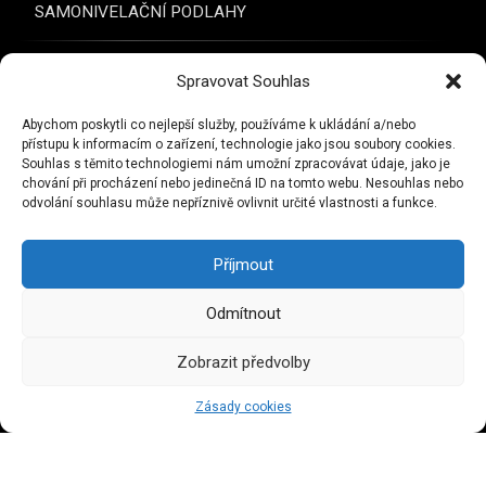
SAMONIVELAČNÍ PODLAHY
POKLÁDKA PODLAH
Spravovat Souhlas
AKTUALITY
Abychom poskytli co nejlepší služby, používáme k ukládání a/nebo
přístupu k informacím o zařízení, technologie jako jsou soubory cookies.
Souhlas s těmito technologiemi nám umožní zpracovávat údaje, jako je
KONTAKTY
chování při procházení nebo jedinečná ID na tomto webu. Nesouhlas nebo
odvolání souhlasu může nepříznivě ovlivnit určité vlastnosti a funkce.
NAPSALI O NÁS
Příjmout
Tel:
Odmítnout
602 414 544
Zobrazit předvolby
RSS
Zásady cookies
© PROBETON s. r. o.. Všechna práva vyhrazena.