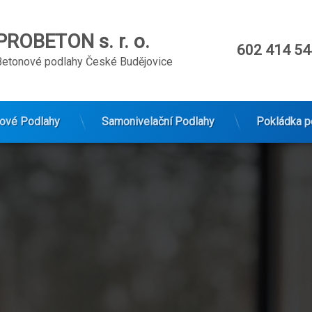
PROBETON s. r. o.
Tel:
602 414 54
Betonové podlahy České Budějovice
tové Podlahy
Samonivelační Podlahy
Pokládka p