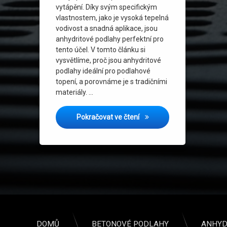
vytápění. Díky svým specifickým
vlastnostem, jako je vysoká tepelná
vodivost a snadná aplikace, jsou
anhydritové podlahy perfektní pro
tento účel. V tomto článku si
vysvětlíme, proč jsou anhydritové
podlahy ideální pro podlahové
topení, a porovnáme je s tradičními
materiály. …
Anhydritové podlahy: Ideál
Pokračovat ve čtení
DOMŮ
BETONOVÉ PODLAHY
ANHYD