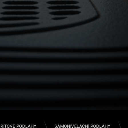
ní volba pro podlahové vytápění
RITOVÉ PODLAHY
SAMONIVELAČNÍ PODLAHY