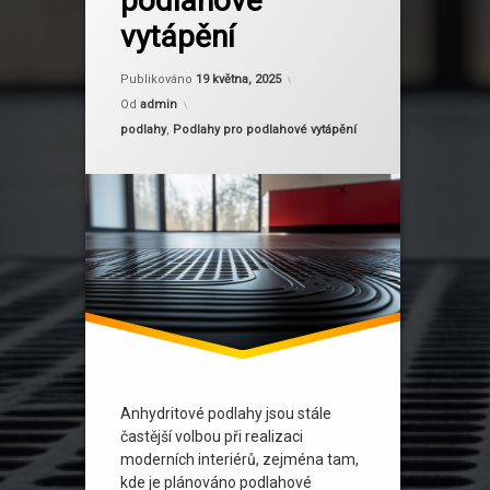
podlahové
vytápění
Aktualizováno
27 ledna, 2026
Publikováno
19 května, 2025
Od
admin
Kategorie:
podlahy
,
Podlahy pro podlahové vytápění
Anhydritové podlahy jsou stále
častější volbou při realizaci
moderních interiérů, zejména tam,
kde je plánováno podlahové