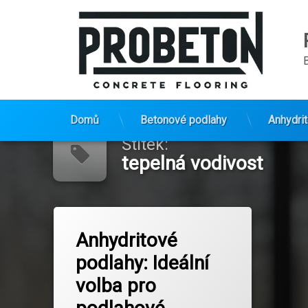
Přejít
k
Domů
Betonové podlahy
Anhydri
obsahu
Štítek:
webu
tepelná vodivost
Označeno
tagem
Anhydritové
podlahové vytápění
podlahy: Ideální
snadná aplikace
tepelná vodivost
volba pro
úspora energie